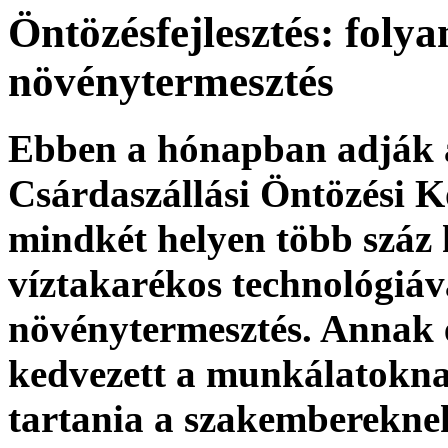
Öntözésfejlesztés: foly
növénytermesztés
Ebben a hónapban adják á
Csárdaszállási Öntözési Kö
mindkét helyen több száz 
víztakarékos technológiáv
növénytermesztés. Annak e
kedvezett a munkálatoknak
tartania a szakemberekne