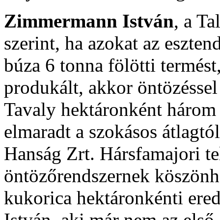
Zimmermann István
, a Ta
szerint, ha azokat az eszten
búza 6 tonna fölötti termést
produkált, akkor öntözéssel
Tavaly hektáronként három 
elmaradt a szokásos átlagtól
Hanság Zrt. Hársfamajori t
öntözőrendszernek köszönhet
kukorica hektáronkénti er
István, aki már nem az első