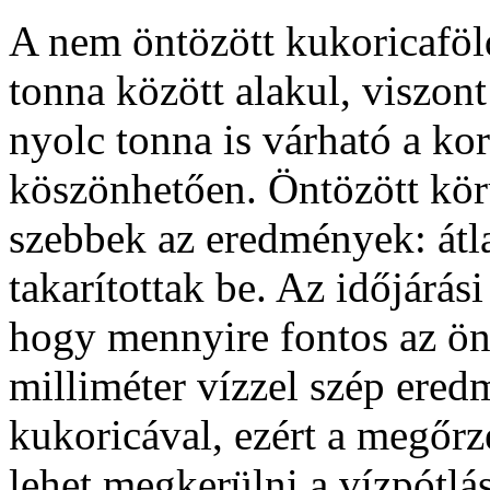
A nem öntözött kukoricaföl
tonna között alakul, viszon
nyolc tonna is várható a ko
köszönhetően. Öntözött kör
szebbek az eredmények: átl
takarítottak be. Az időjárási
hogy mennyire fontos az ön
milliméter vízzel szép eredm
kukoricával, ezért a megőr
lehet megkerülni a vízpótlás