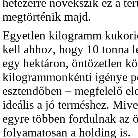
hétezerre növekszik ez a terü
megtörténik majd.
Egyetlen kilogramm kukoric
kell ahhoz, hogy 10 tonna l
egy hektáron, öntözetlen k
kilogrammonkénti igénye pe
esztendőben – megfelelő el
ideális a jó terméshez. Mive
egyre többen fordulnak az ön
folyamatosan a holding is.