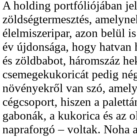
A holding portfóliójában jel
zöldségtermesztés, amelyne
élelmiszeripar, azon belül i
év újdonsága, hogy hatvan 
és zöldbabot, háromszáz he
csemegekukoricát pedig né
növényekről van szó, amely
cégcsoport, hiszen a palett
gabonák, a kukorica és az o
napraforgó – voltak. Noha 