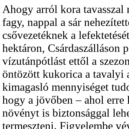
Ahogy arról kora tavasszal
fagy, nappal a sár nehezítet
csővezetéknek a lefektetés
hektáron, Csárdaszálláson 
vízutánpótlást ettől a szez
öntözött kukorica a tavaly
kimagasló mennyiséget tudot
hogy a jövőben – ahol erre
növényt is biztonsággal leh
termeszteni. Figyelembe vév