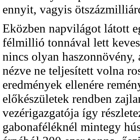
ennyit, vagyis ötszázmilliá
Eközben napvilágot látott eg
félmillió tonnával lett keve
nincs olyan haszonnövény, a
nézve ne teljesített volna ro
eredmények ellenére remény
előkészületek rendben zajl
vezérigazgatója így részlete
gabonaféléknél mintegy húsz