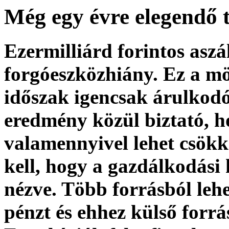
Még egy évre elegendő 
Ezermilliárd forintos aszá
forgóeszközhiány. Ez a mö
időszak igencsak árulkodó
eredmény közül biztató, h
valamennyivel lehet csökk
kell, hogy a gazdálkodási
nézve. Több forrásból lehe
pénzt és ehhez külső forrá