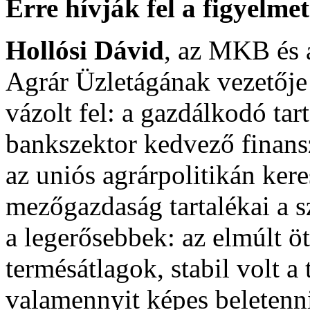
Erre hívják fel a figyelme
Hollósi Dávid
, az MKB és 
Agrár Üzletágának vezetője
vázolt fel: a gazdálkodó tar
bankszektor kedvező finansz
az uniós agrárpolitikán ker
mezőgazdaság tartalékai a 
a legerősebbek: az elmúlt ö
termésátlagok, stabil volt a
valamennyit képes beletenni