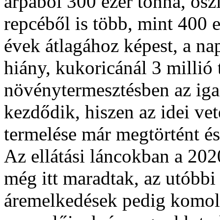
árpából 300 ezer tonna, ősz
repcéből is több, mint 400 
évek átlagához képest, a na
hiány, kukoricánál 3 millió 
növénytermesztésben az iga
kezdődik, hiszen az idei v
termelése már megtörtént és
Az ellátási láncokban a 202
még itt maradtak, az utóbbi
áremelkedések pedig komoly