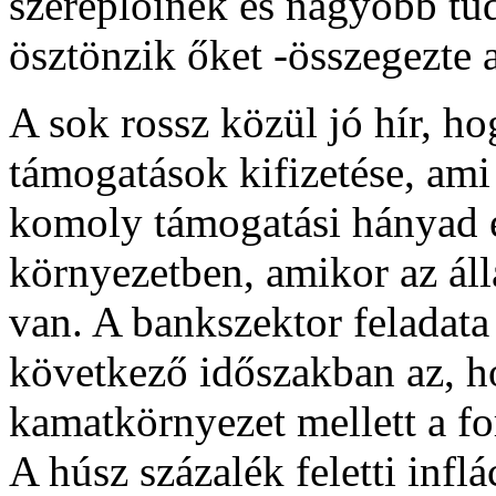
szereplőinek és nagyobb tud
ösztönzik őket -összegezte a
A sok rossz közül jó hír, h
támogatások kifizetése, ami
komoly támogatási hányad é
környezetben, amikor az áll
van. A bankszektor feladata
következő időszakban az, 
kamatkörnyezet mellett a f
A húsz százalék feletti infl