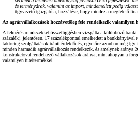
kerültek a termelési hatékonyság javítását célzó fejlesztések, i
és terményárak, valamint az import, mindemellett pedig válasz
ügyvezető igazgatója, hozzátéve, hogy mindez a megfelelő finan
Az agrárvállalkozások hozzávetőleg fele rendelkezik valamilyen 
A felmérés mindezekkel összefüggésben vizsgálta a különböző banki t
százalék), jelentősen, 17 százalékponttal emelkedett a bankkártyával 
faktoring szolgáltatások iránti érdeklődés, egyelőre azonban még így 
minden harmadik agrárvállalkozás rendelkezik, és amelynek aránya 2
konstrukcióval rendelkező vállalkozások aránya, mint ahogyan a forgó
valamilyen hiteltermékkel.