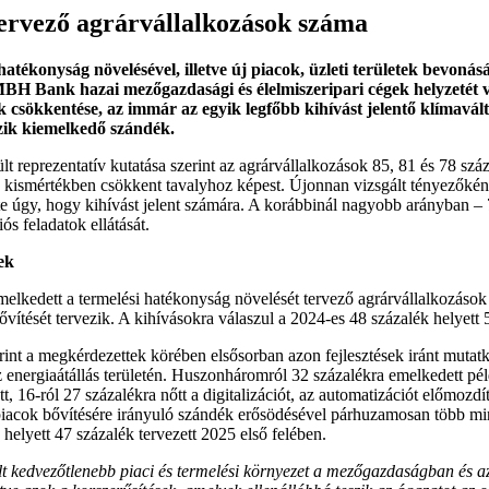
ervező agrárvállalkozások száma
tékonyság növelésével, illetve új piacok, üzleti területek bevonásá
z MBH Bank hazai mezőgazdasági és élelmiszeripari cégek helyzetét vi
k csökkentése, az immár az egyik legfőbb kihívást jelentő klímavál
ozik kiemelkedő szándék.
prezentatív kutatása szerint az agrárvállalkozások 85, 81 és 78 száza
k kismértékben csökkent tavalyhoz képest. Újonnan vizsgált tényezőként
te úgy, hogy kihívást jelent számára. A korábbinál nagyobb arányban – 7
s feladatok ellátását.
ek
melkedett a termelési hatékonyság növelését tervező agrárvállalkozások 
 bővítését tervezik. A kihívásokra válaszul a 2024-es 48 százalék helyet
rint a megkérdezettek körében elsősorban azon fejlesztések iránt mutat
z energiaátállás területén. Huszonháromról 32 százalékra emelkedett p
16-ról 27 százalékra nőtt a digitalizációt, az automatizációt előmozdító
 a piacok bővítésére irányuló szándék erősödésével párhuzamosan több mi
helyett 47 százalék tervezett 2025 első felében.
t kedvezőtlenebb piaci és termelési környezet a mezőgazdaságban és az 