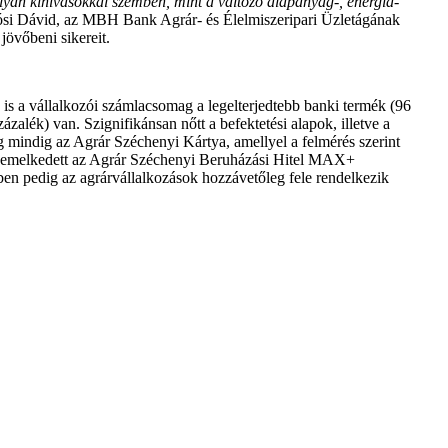
z olyan kihívásokkal szemben, mint a változó alapanyag-, energia-
si Dávid, az MBH Bank Agrár- és Élelmiszeripari Üzletágának
jövőbeni sikereit.
is a vállalkozói számlacsomag a legelterjedtebb banki termék (96
alék) van. Szignifikánsan nőtt a befektetési alapok, illetve a
ég mindig az Agrár Széchenyi Kártya, amellyel a felmérés szerint
én emelkedett az Agrár Széchenyi Beruházási Hitel MAX+
ben pedig az agrárvállalkozások hozzávetőleg fele rendelkezik