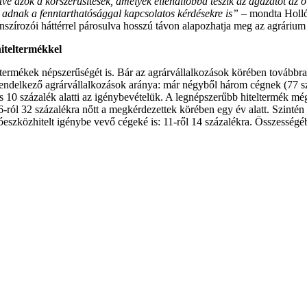
lletve azok a korszerűsítések, amelyek ellenállóbbá teszik az ágazatot a
t adnak a fenntarthatósággal kapcsolatos kérdésekre is” –
mondta Holló
szírozói háttérrel párosulva hosszú távon alapozhatja meg az agrárium 
hiteltermékkel
ermékek népszerűségét is. Bár az agrárvállalkozások körében továbbra 
rendelkező agrárvállalkozások aránya: már négyből három cégnek (77 száz
is 10 százalék alatti az igénybevételük. A legnépszerűbb hiteltermék m
6-ról 32 százalékra nőtt a megkérdezettek körében egy év alatt. Szint
eszközhitelt igénybe vevő cégeké is: 11-ről 14 százalékra. Összességé