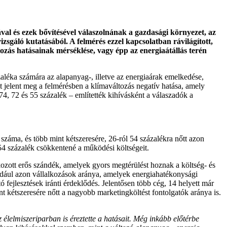
val és ezek bővítésével válaszolnának a gazdasági környezet, az
zsgáló kutatásából. A felmérés ezzel kapcsolatban rávilágított,
tozás hatásainak mérséklése, vagy épp az energiaátállás terén
léka számára az alapanyag-, illetve az energiaárak emelkedése,
 jelent meg a felmérésben a klímaváltozás negatív hatása, amely
4, 72 és 55 százalék – említették kihívásként a válaszadók a
száma, és több mint kétszeresére, 26-ról 54 százalékra nőtt azon
t 54 százalék csökkentené a működési költségeit.
kozott erős szándék, amelyek gyors megtérülést hoznak a költség- és
éldául azon vállalkozások aránya, amelyek energiahatékonysági
 fejlesztések iránti érdeklődés. Jelentősen több cég, 14 helyett már
nt kétszeresére nőtt a nagyobb marketingköltést fontolgatók aránya is.
élelmiszeriparban is éreztette a hatásait. Még inkább előtérbe