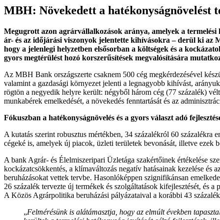
MBH: Növekedett a hatékonyságnövelést t
Megugrott azon agrárvállalkozások aránya, amelyek a termelési ha
ár- és az időjárási viszonyok jelentette kihívásokra – derül ki a
hogy a jelenlegi helyzetben elsősorban a költségek és a kockázato
gyors megtérülést hozó korszerűsítések megvalósítására mutatk
Az MBH Bank országszerte csaknem 500 cég megkérdezésével készült re
valamint a gazdasági környezet jelenti a legnagyobb kihívást, arányu
rögtön a negyedik helyre került: négyből három cég (77 százalék) vél
munkabérek emelkedését, a növekedés fenntartását és az adminisztráció
Fókuszban a hatékonyságnövelés és a gyors választ adó fejlesztés
A kutatás szerint robusztus mértékben, 34 százalékról 60 százalékra e
cégeké is, amelyek új piacok, üzleti területek bevonását, illetve ezek
A bank Agrár- és Élelmiszeripari Üzletága szakértőinek értékelése sze
kockázatcsökkentés, a klímaváltozás negatív hatásainak kezelése és a
beruházásokat vettek tervbe. Hasonlóképpen szignifikánsan emelkedett, 
26 százalék tervezte új termékek és szolgáltatások kifejlesztését, és
A Közös Agrárpolitika beruházási pályázataival a korábbi 43 százalék 
„
Felmérésünk is alátámasztja, hogy az elmúlt években tapasztal