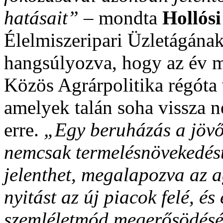
hatásait” –
mondta
Hollós
Élelmiszeripari Üzletágának
hangsúlyozva, hogy az év m
Közös Agrárpolitika régóta v
amelyek talán soha vissza n
erre.
„Egy beruházás a jövőn
nemcsak termelésnövekedést
jelenthet,
megalapozva az ag
nyitást az új piacok felé, és
szemléletmód megerősödésé