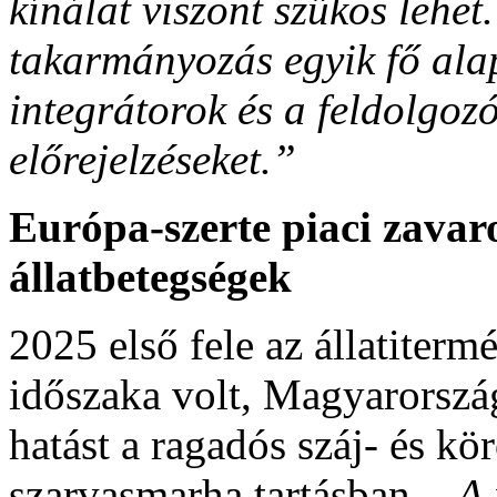
kínálat viszont szűkös lehet.
takarmányozás egyik fő alap
integrátorok és a feldolgozó
előrejelzéseket.”
Európa-szerte piaci zava
állatbetegségek
2025 első fele az állatiterm
időszaka volt, Magyarorszá
hatást a ragadós száj- és kö
szarvasmarha tartásban.
„A 