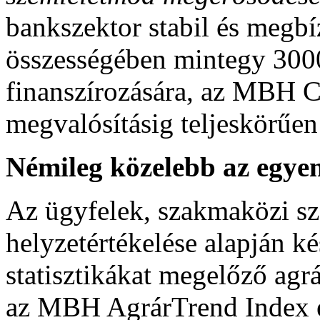
bankszektor stabil és megbí
összességében mintegy 3000
finanszírozására, az MBH Cs
megvalósításig teljeskörűen 
Némileg közelebb az egyen
Az ügyfelek, szakmaközi sz
helyzetértékelése alapján ké
statisztikákat megelőző agrá
az MBH AgrárTrend Index é