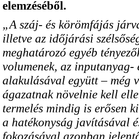
elemzéséből.
„A száj- és körömfájás járv
illetve az időjárási szélsősé
meghatározó egyéb tényezőkk
volumenek, az inputanyag- é
alakulásával együtt – még v
ágazatnak növelnie kell elle
termelés mindig is erősen ki
a hatékonyság javításával é
fokozásával azonban jelentő