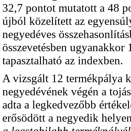
32,7 pontot mutatott a 48 p
újból közelített az egyensúl
negyedéves összehasonlítás
összevetésben ugyanakkor 
tapasztalható az indexben.
A vizsgált 12 termékpálya 
negyedévének végén a tojás,
adta a legkedvezőbb értékel
erősödött a negyedik helyen
a legstabilabb termékpály