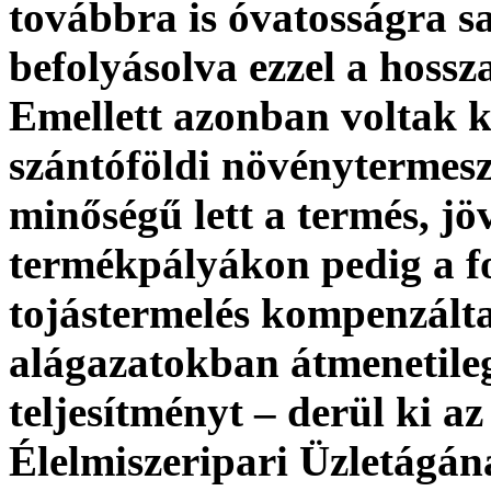
továbbra is óvatosságra sa
befolyásolva ezzel a hossz
Emellett azonban voltak k
szántóföldi növénytermes
minőségű lett a termés, jö
termékpályákon pedig a fo
tojástermelés kompenzálta
alágazatokban átmenetileg
teljesítményt – derül ki 
Élelmiszeripari Üzletágán