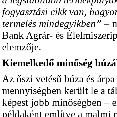
fogyasztási cikk van, hagy
termelés mindegyikben”
– m
Bank Agrár- és Élelmiszerip
elemzője.
Kiemelkedő minőség búzáb
Az őszi vetésű búza és árpa
mennyiségben került le a tá
képest jobb minőségben – em
példaként említve a malmi