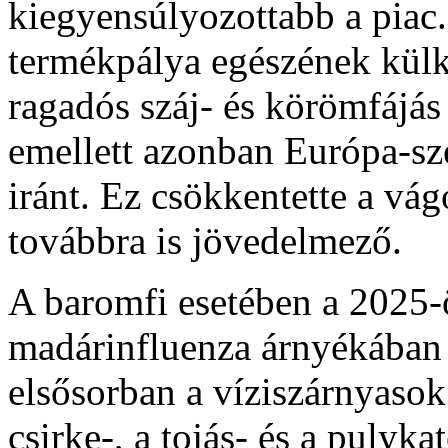
kiegyensúlyozottabb a piac. 
termékpálya egészének külke
ragadós száj- és körömfájás
emellett azonban Európa-sze
iránt. Ez csökkentette a vágó
továbbra is jövedelmező.
A baromfi esetében a 2025-ös
madárinfluenza árnyékában t
elsősorban a víziszárnyasok 
csirke-, a tojás- és a pulyk