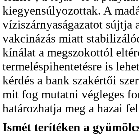
kiegyensúlyozottak. A madár
víziszárnyaságazatot sújtja
vakcinázás miatt stabilizálód
kínálat a megszokottól elté
termeléspihentetésre is leh
kérdés a bank szakértői szer
mit fog mutatni végleges fo
határozhatja meg a hazai fe
Ismét terítéken a gyümölc