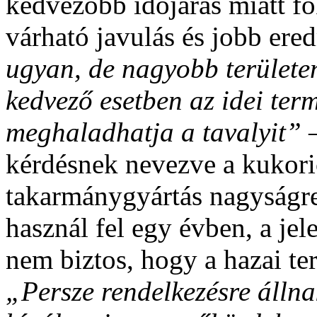
kedvezőbb időjárás miatt f
várható javulás és jobb er
ugyan, de nagyobb területen
kedvező esetben az idei ter
meghaladhatja a tavalyit”
kérdésnek nevezve a kukoric
takarmánygyártás nagyságre
használ fel egy évben, a jel
nem biztos, hogy a hazai te
„Persze rendelkezésre állna