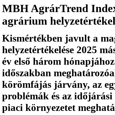
MBH AgrárTrend Index
agrárium helyzetértékel
Kismértékben javult a m
helyzetértékelése 2025 má
év első három hónapjához 
időszakban meghatározóak 
körömfájás járvány, az eg
problémák és az időjárási 
piaci környezetet meghatá