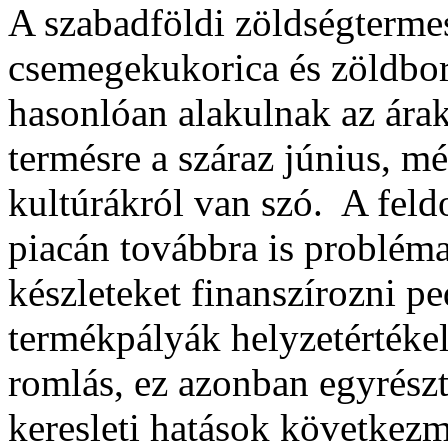
A szabadföldi zöldségterme
csemegekukorica és zöldbors
hasonlóan alakulnak az árak, 
termésre a száraz június, m
kultúrákról van szó. A feld
piacán továbbra is probléma
készleteket finanszírozni ped
termékpályák helyzetértéke
romlás, ez azonban egyrész
keresleti hatások következ