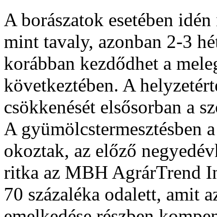
A borászatok esetében idén 
mint tavaly, azonban 2-3 hé
korábban kezdődhet a meleg
következtében. A helyzetért
csökkenését elsősorban a sz
A gyümölcstermesztésben a 
okoztak, az előző negyedév
ritka az MBH AgrárTrend In
70 százaléka odalett, amit 
emelkedése részben kompenz